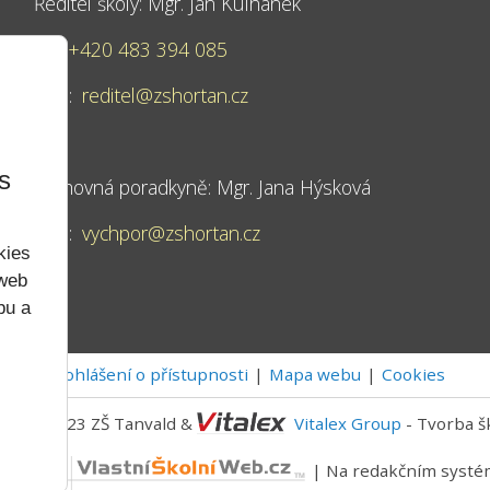
Ředitel školy: Mgr. Jan Kulhánek
Tel:
+420 483 394 085
Mail:
reditel@zshortan.cz
s
Výchovná poradkyně: Mgr. Jana Hýsková
Mail:
vychpor@zshortan.cz
kies
 web
bu a
Prohlášení o přístupnosti
Mapa webu
Cookies
2022 - 2023 ZŠ Tanvald &
Vitalex Group
- Tvorba š
níWeb.cz
| Na redakčním syst