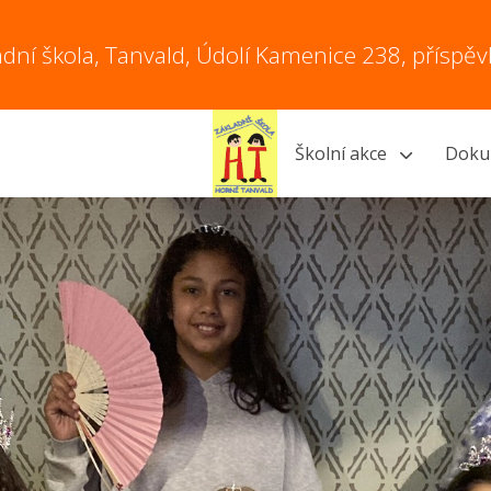
adní škola, Tanvald, Údolí Kamenice 238, příspě
Školní akce
Doku