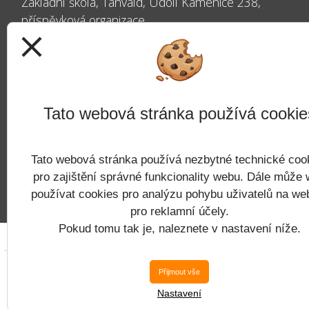
Základní škola, Tanvald, Údolí Kamenice 238,
příspěvková organizace
close
Údolí Kamenice 238
468 41 Tanvald
Tato webová stránka používá cookie
IČ: 60254238
Tato webová stránka používá nezbytné technické coo
Datová schránka: kyxms43
pro zajištění správné funkcionality webu. Dále může
používat cookies pro analýzu pohybu uživatelů na we
pro reklamní účely.
Pokud tomu tak je, naleznete v nastavení níže.
Copyright © 
Přijmout vše
Nastavení
Postaveno ve službě
VlastníŠkol