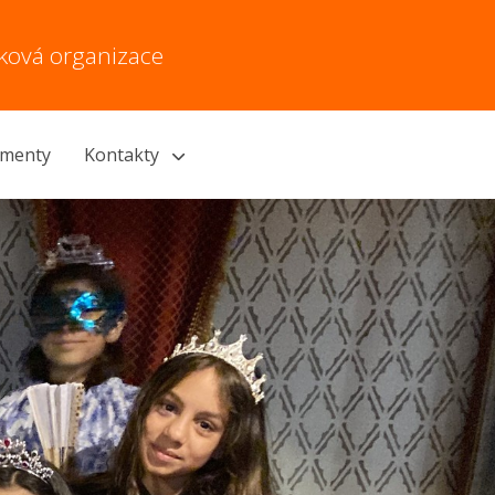
vková organizace
menty
Kontakty