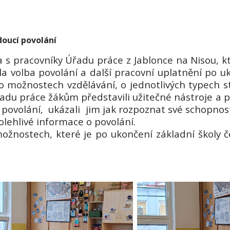
doucí povolání
a s pracovníky Úřadu práce z Jablonce na Nisou, k
a volba povolání a další pracovní uplatnění po u
 o možnostech vzdělávání, o jednotlivých typech st
řadu práce žákům představili užitečné nástroje a p
 povolání,
ukázali
jim jak rozpoznat své schopnost
olehlivé informace o povolání.
žnostech, které je po ukončení základní školy č