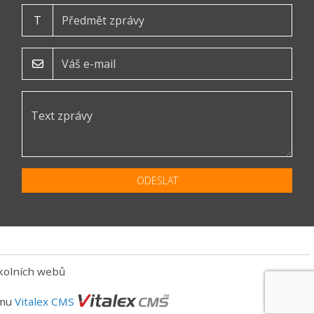
T
ODESLAT
kolních webů
ému
Vitalex CMS