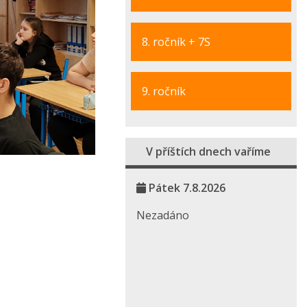
8. ročník + 7S
9. ročník
V příštích dnech vaříme
Pátek 7.8.2026
Nezadáno