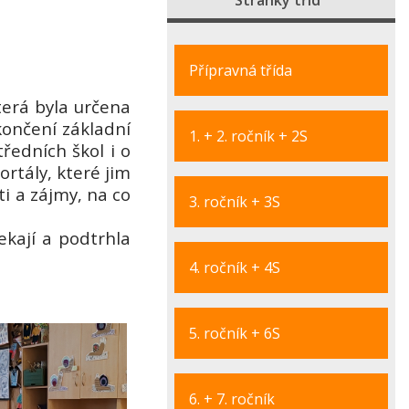
Stránky tříd
Přípravná třída
terá byla určena
končení základní
1. + 2. ročník + 2S
ředních škol i o
ortály, které jim
i a zájmy, na co
3. ročník + 3S
ekají a podtrhla
4. ročník + 4S
5. ročník + 6S
6. + 7. ročník