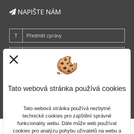
NAPIŠTE NÁM
T
close
Tato webová stránka používá cookies
ODESLAT
Tato webová stránka používá nezbytné
technické cookies pro zajištění správné
funkcionality webu. Dále může web používat
Prohlášení o přístupnosti
Mapa webu
Cookies
cookies pro analýzu pohybu uživatelů na webu a