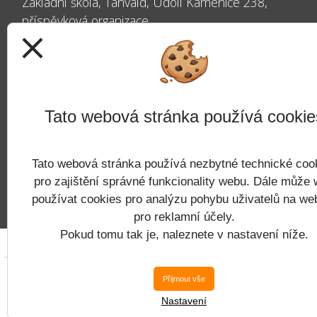
Základní škola, Tanvald, Údolí Kamenice 238,
příspěvková organizace
close
Údolí Kamenice 238
468 41 Tanvald
Tato webová stránka používá cookie
IČ: 60254238
Tato webová stránka používá nezbytné technické coo
Datová schránka: kyxms43
pro zajištění správné funkcionality webu. Dále může
používat cookies pro analýzu pohybu uživatelů na we
pro reklamní účely.
Pokud tomu tak je, naleznete v nastavení níže.
Copyright © 
Přijmout vše
Nastavení
Postaveno ve službě
VlastníŠkol