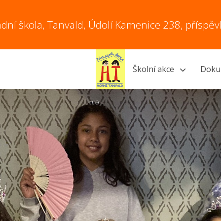
adní škola, Tanvald, Údolí Kamenice 238, příspě
Školní akce
Doku