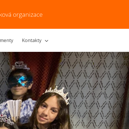
vková organizace
menty
Kontakty