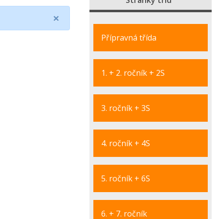
Stránky tříd
×
Přípravná třída
1. + 2. ročník + 2S
3. ročník + 3S
4. ročník + 4S
5. ročník + 6S
6. + 7. ročník