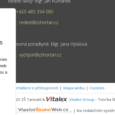
Ředitel školy: Mgr. Jan Kulhánek
Tel:
+420 483 394 085
Mail:
reditel@zshortan.cz
s
Výchovná poradkyně: Mgr. Jana Hýsková
Mail:
vychpor@zshortan.cz
kies
 web
bu a
Prohlášení o přístupnosti
Mapa webu
Cookies
2022 - 2023 ZŠ Tanvald &
Vitalex Group
- Tvorba š
níWeb.cz
| Na redakčním syst