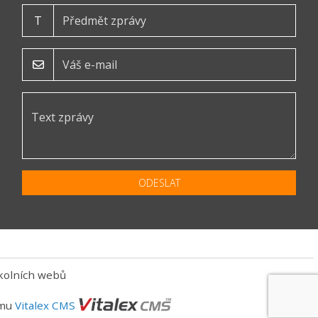
T
ODESLAT
kolních webů
ému
Vitalex CMS