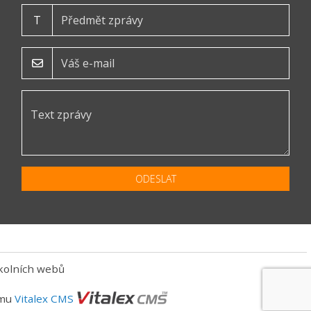
T
ODESLAT
kolních webů
ému
Vitalex CMS