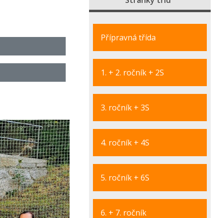
Stránky tříd
Přípravná třída
1. + 2. ročník + 2S
3. ročník + 3S
4. ročník + 4S
5. ročník + 6S
6. + 7. ročník