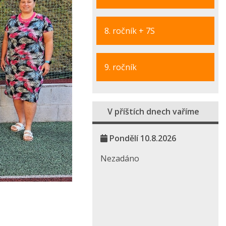
8. ročník + 7S
9. ročník
V příštích dnech vaříme
Pondělí 10.8.2026
Nezadáno