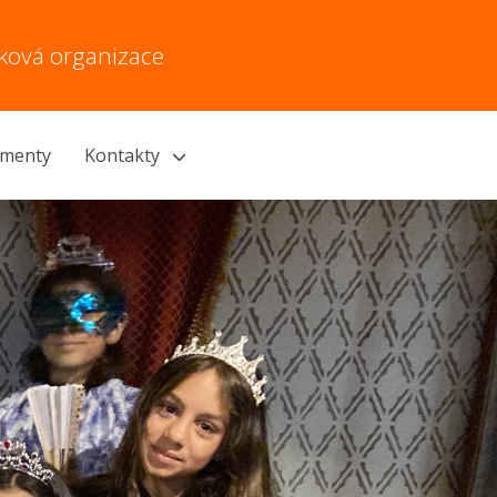
vková organizace
menty
Kontakty