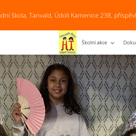
adní škola, Tanvald, Údolí Kamenice 238, příspě
Školní akce
Doku