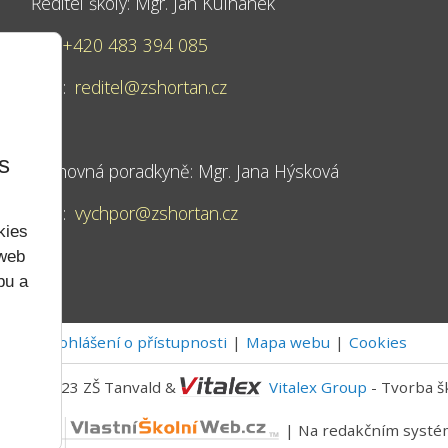
Ředitel školy: Mgr. Jan Kulhánek
Tel:
+420 483 394 085
Mail:
reditel@zshortan.cz
s
Výchovná poradkyně: Mgr. Jana Hýsková
Mail:
vychpor@zshortan.cz
kies
 web
bu a
Prohlášení o přístupnosti
Mapa webu
Cookies
2022 - 2023 ZŠ Tanvald &
Vitalex Group
- Tvorba š
níWeb.cz
| Na redakčním syst