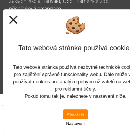
Základní škola, Tanvald, Údolí Kamenice 238,
příspěvková organizace
close
Údolí Kamenice 238
468 41 Tanvald
Tato webová stránka používá cookie
IČ: 60254238
Tato webová stránka používá nezbytné technické coo
Datová schránka: kyxms43
pro zajištění správné funkcionality webu. Dále může
používat cookies pro analýzu pohybu uživatelů na we
pro reklamní účely.
Pokud tomu tak je, naleznete v nastavení níže.
Copyright © 
Přijmout vše
Nastavení
Postaveno ve službě
VlastníŠkol