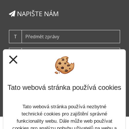
NAPIŠTE NÁM
T
close
Tato webová stránka používá cookies
ODESLAT
Tato webová stránka používá nezbytné
technické cookies pro zajištění správné
funkcionality webu. Dále může web používat
Prohlášení o přístupnosti
Mapa webu
Cookies
cookies pro analýzu pohybu uživatelů na webu a