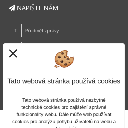
NAPIŠTE NÁM
T
close
Tato webová stránka používá cookies
ODESLAT
Tato webová stránka používá nezbytné
technické cookies pro zajištění správné
funkcionality webu. Dále může web používat
Prohlášení o přístupnosti
Mapa webu
Cookies
cookies pro analýzu pohybu uživatelů na webu a