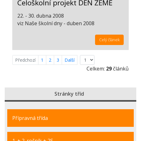
Celoškolní projekt DEN ZEMĚ
22. - 30. dubna 2008
viz Naše školní dny - duben 2008
Celý článek
Předchozí
1
2
3
Další
Celkem:
29
článků
Stránky tříd
Přípravná třída
1. + 2. ročník + 2S