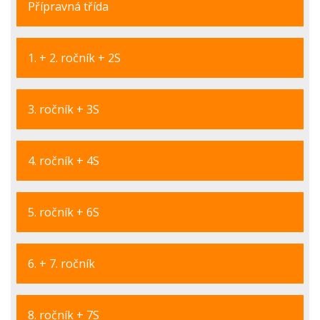
Přípravná třída
1. + 2. ročník + 2S
3. ročník + 3S
4. ročník + 4S
5. ročník + 6S
6. + 7. ročník
8. ročník + 7S