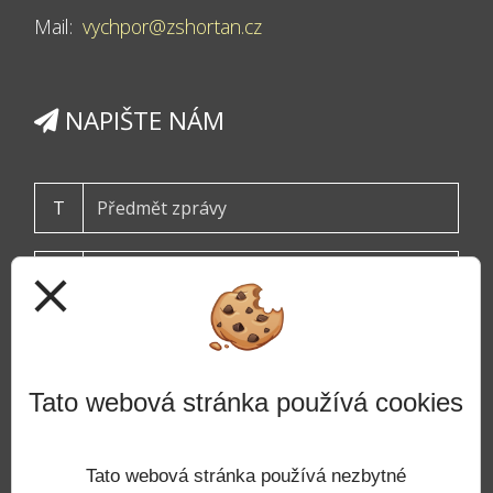
Mail:
vychpor@zshortan.cz
NAPIŠTE NÁM
T
close
Tato webová stránka používá cookies
ODESLAT
Tato webová stránka používá nezbytné