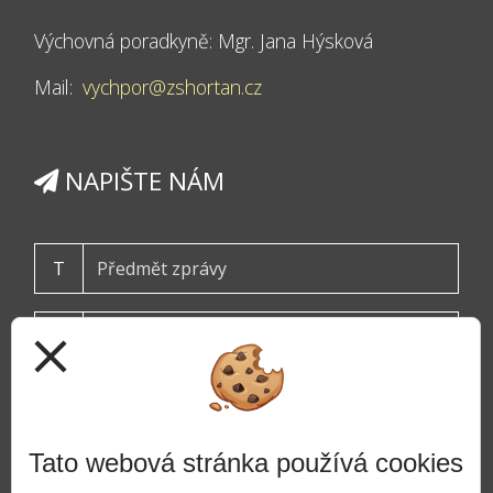
Výchovná poradkyně: Mgr. Jana Hýsková
Mail:
vychpor@zshortan.cz
NAPIŠTE NÁM
T
close
Tato webová stránka používá cookies