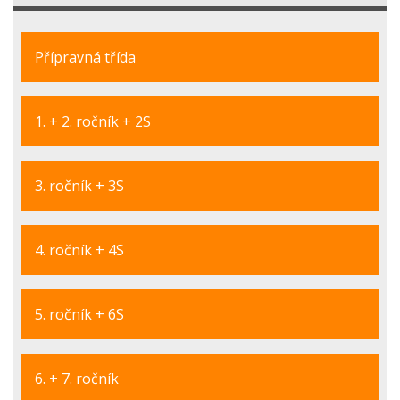
Přípravná třída
1. + 2. ročník + 2S
3. ročník + 3S
4. ročník + 4S
5. ročník + 6S
6. + 7. ročník