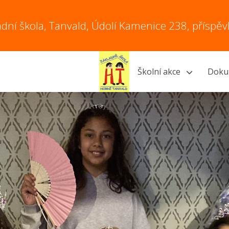
adní škola, Tanvald, Údolí Kamenice 238, příspě
Školní akce
Doku