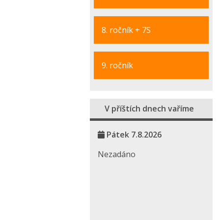
8. ročník + 7S
9. ročník
V příštích dnech vaříme
Pátek 7.8.2026
Nezadáno