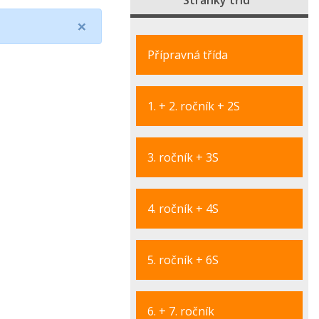
Stránky tříd
×
Přípravná třída
1. + 2. ročník + 2S
3. ročník + 3S
4. ročník + 4S
5. ročník + 6S
6. + 7. ročník