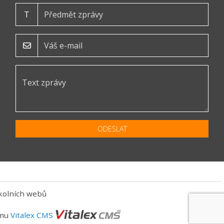
T
ODESLAT
kolních webů
ému
Vitalex CMS