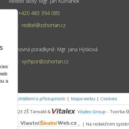
Ředitel školy: Mgr. Jan Kulhánek
Tel:
+420 483 394 085
Mail:
reditel@zshortan.cz
s
Výchovná poradkyně: Mgr. Jana Hýsková
Mail:
vychpor@zshortan.cz
kies
 web
bu a
Prohlášení o přístupnosti
Mapa webu
Cookies
2022 - 2023 ZŠ Tanvald &
Vitalex Group
- Tvorba š
níWeb.cz
| Na redakčním syst