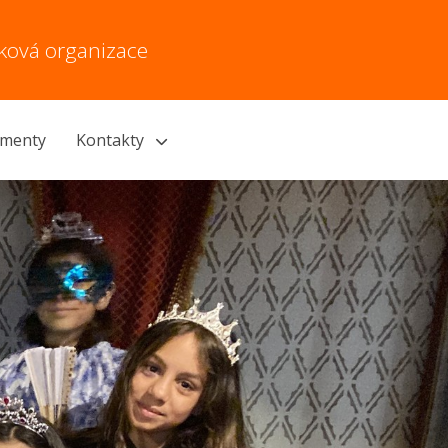
vková organizace
menty
Kontakty