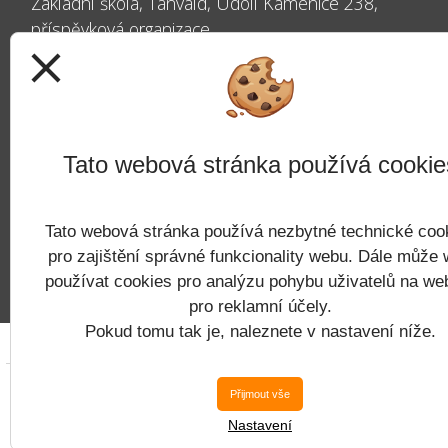
Základní škola, Tanvald, Údolí Kamenice 238,
příspěvková organizace
close
Údolí Kamenice 238
468 41 Tanvald
Tato webová stránka používá cookie
IČ: 60254238
Tato webová stránka používá nezbytné technické coo
Datová schránka: kyxms43
pro zajištění správné funkcionality webu. Dále může
používat cookies pro analýzu pohybu uživatelů na we
pro reklamní účely.
Pokud tomu tak je, naleznete v nastavení níže.
Copyright © 
Přijmout vše
Nastavení
Postaveno ve službě
VlastníŠkol