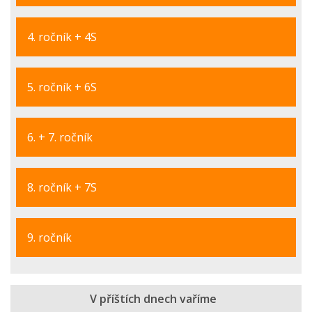
4. ročník + 4S
5. ročník + 6S
6. + 7. ročník
8. ročník + 7S
9. ročník
V příštích dnech vaříme