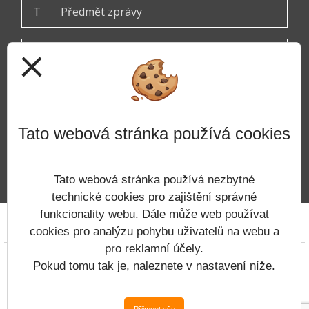
T
close
Tato webová stránka používá cookies
ODESLAT
Tato webová stránka používá nezbytné
technické cookies pro zajištění správné
funkcionality webu. Dále může web používat
Prohlášení o přístupnosti
Mapa webu
Cookies
cookies pro analýzu pohybu uživatelů na webu a
pro reklamní účely.
Copyright © 2022 - 2023 ZŠ Tanvald &
Pokud tomu tak je, naleznete v nastavení níže.
Vitalex Group
- Tvorba školních webů
Postaveno ve službě
VlastníŠkolníWeb.cz