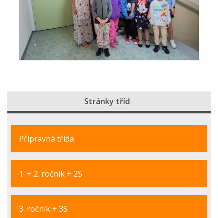
Stránky tříd
Přípravná třída
1. + 2. ročník + 2S
3. ročník + 3S