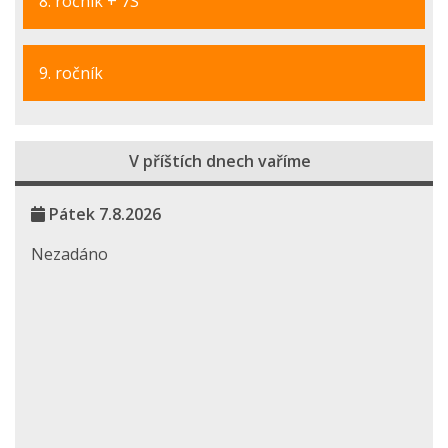
8. ročník + 7S
9. ročník
V příštích dnech vaříme
Pátek 7.8.2026
Nezadáno