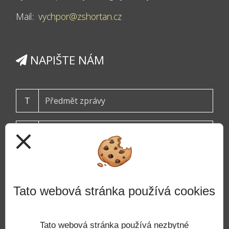
Mail:
vychpor@zshortan.cz
NAPIŠTE NÁM
T
close
Tato webová stránka používá cookies
ODESLAT
Tato webová stránka používá nezbytné