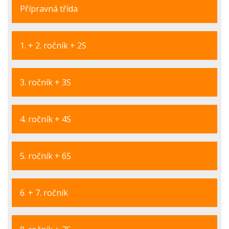
Přípravná třída
1. + 2. ročník + 2S
3. ročník + 3S
4. ročník + 4S
5. ročník + 6S
6. + 7. ročník