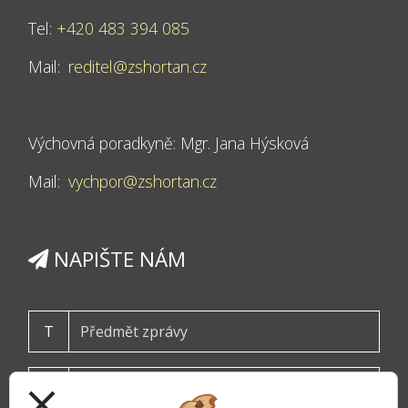
Tel:
+420 483 394 085
Mail:
reditel@zshortan.cz
Výchovná poradkyně: Mgr. Jana Hýsková
Mail:
vychpor@zshortan.cz
NAPIŠTE NÁM
T
close