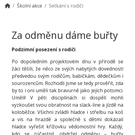
Školní akce
Setkání s rodiči
Za odměnu dáme buřty
Podzimní posezení s rodiči
Po dopoledním projektovém dnu v přírodě se
žáci těšili, že něco ze svých nabytých dovedností
předvedou svým rodičům, babičkám, dědečkům i
sourozencům. Rozhodli jsme se tedy prověřit, zda
by to i oni uměli tak bravurně jako jejich potomci.
Uměli! V pěti disciplínách si dospělí mohli
vyzkoušet svou obratnost na slack-line a jízdě na
koloběžce. Všichni zvládli hladce i střelbu na koš
a vis na hrazdě a společně s dětmi dokázali
hladce vyřešit křížovku vědomostní hry. Každý,
kdo se zúčastnil, obdržel odměnu – buřty