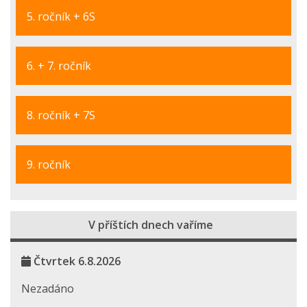
5. ročník + 6S
6. + 7. ročník
8. ročník + 7S
9. ročník
V příštích dnech vaříme
Čtvrtek 6.8.2026
Nezadáno