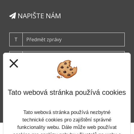
NAPIŠTE NÁM
T
close
Tato webová stránka používá cookies
ODESLAT
Tato webová stránka používá nezbytné
technické cookies pro zajištění správné
funkcionality webu. Dále může web používat
Prohlášení o přístupnosti
Mapa webu
Cookies