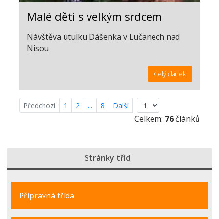
Malé děti s velkým srdcem
Návštěva útulku Dášenka v Lučanech nad
Nisou
Celý článek
Předchozí
1
2
...
8
Další
Celkem:
76
článků
Stránky tříd
Přípravná třída