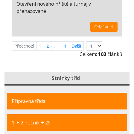
Otevření nového hřiště a turnaj v
přehazované
Celý článek
Předchozí
1
2
...
11
Další
Celkem:
103
článků
Stránky tříd
Přípravná třída
1. + 2. ročník + 2S