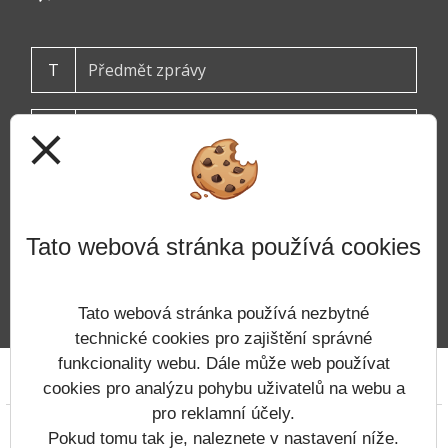
T
close
Tato webová stránka používá cookies
ODESLAT
Tato webová stránka používá nezbytné
technické cookies pro zajištění správné
funkcionality webu. Dále může web používat
Prohlášení o přístupnosti
Mapa webu
Cookies
cookies pro analýzu pohybu uživatelů na webu a
pro reklamní účely.
Copyright © 2022 - 2023 ZŠ Tanvald &
Pokud tomu tak je, naleznete v nastavení níže.