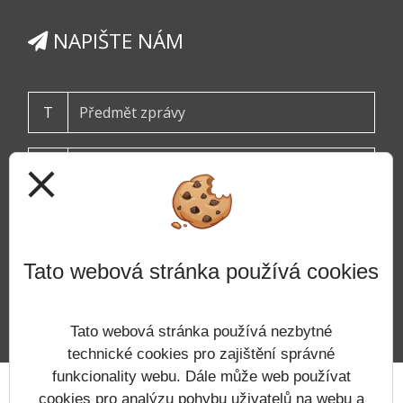
NAPIŠTE NÁM
T
close
Tato webová stránka používá cookies
ODESLAT
Tato webová stránka používá nezbytné
technické cookies pro zajištění správné
funkcionality webu. Dále může web používat
Prohlášení o přístupnosti
Mapa webu
Cookies
cookies pro analýzu pohybu uživatelů na webu a