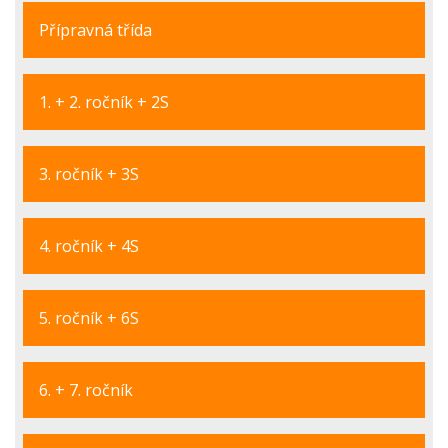
Přípravná třída
1. + 2. ročník + 2S
3. ročník + 3S
4. ročník + 4S
5. ročník + 6S
6. + 7. ročník