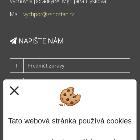
Výchovná poradkyně: Mgr. Jana Hýsková
Mail:
vychpor@zshortan.cz
NAPIŠTE NÁM
T
close
Tato webová stránka používá cookies
ODESLAT