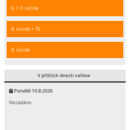
6. + 7. ročník
8. ročník + 7S
9. ročník
V příštích dnech vaříme
Pondělí 10.8.2026
Nezadáno