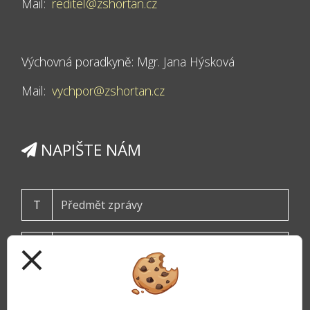
Mail:
reditel@zshortan.cz
Výchovná poradkyně: Mgr. Jana Hýsková
Mail:
vychpor@zshortan.cz
NAPIŠTE NÁM
T
close