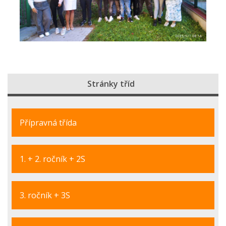
Stránky tříd
Přípravná třída
1. + 2. ročník + 2S
3. ročník + 3S