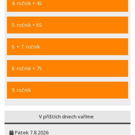
4. ročník + 4S
5. ročník + 6S
6. + 7. ročník
8. ročník + 7S
9. ročník
V příštích dnech vaříme
Pátek 7.8.2026