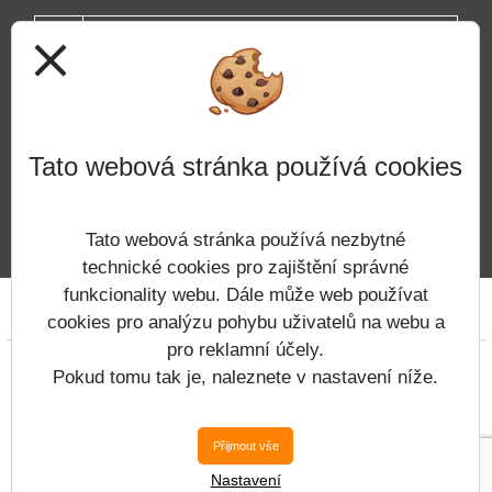
close
Tato webová stránka používá cookies
ODESLAT
Tato webová stránka používá nezbytné
technické cookies pro zajištění správné
funkcionality webu. Dále může web používat
Prohlášení o přístupnosti
Mapa webu
Cookies
cookies pro analýzu pohybu uživatelů na webu a
pro reklamní účely.
Copyright © 2022 - 2023 ZŠ Tanvald &
Pokud tomu tak je, naleznete v nastavení níže.
Vitalex Group
- Tvorba školních webů
Postaveno ve službě
VlastníŠkolníWeb.cz
Přijmout vše
| Na redakčním
Nastavení