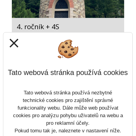
4. ročník + 4S
close
Otevřít kategorii
Tato webová stránka používá cookies
Tato webová stránka používá nezbytné
technické cookies pro zajištění správné
funkcionality webu. Dále může web používat
cookies pro analýzu pohybu uživatelů na webu a
1. + 2. ročník + 2S
pro reklamní účely.
Pokud tomu tak je, naleznete v nastavení níže.
Otevřít kategorii